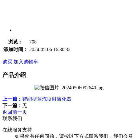
浏览：
708
添加时间：
2024-05-06 16:30:32
购买
加入购物车
产品介绍
上一篇：
智能型蒸汽喷射液化器
下一篇：
无
返回前一页
联系我们
在线服务支持
如果您有任何问题，请按以下方式联系我们，我们会及