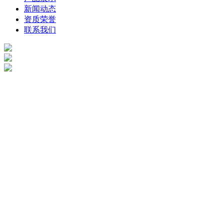
新闻动态
资质荣誉
联系我们