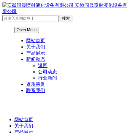
安徽同晟喷射液化设备有
限公司
Open Menu
网站首页
关于我们
产品展示
新闻动态
返回
公司动态
行业新闻
资质荣誉
联系我们
网站首页
关于我们
产品展示